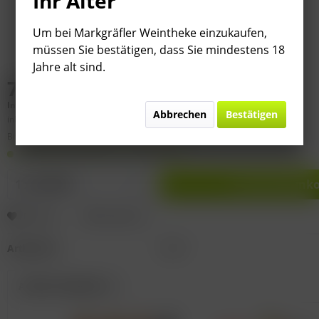
Ihr Alter
Um bei Markgräfler Weintheke einzukaufen,
müssen Sie bestätigen, dass Sie mindestens 18
Jahre alt sind.
7,95 € *
Inhalt:
0.75 Liter (
10,60 €
* / 1 Liter)
Abbrechen
Bestätigen
inkl. MwSt.
zzgl. Versandkosten
Bitte
§ 7 (3) Jahrgangsgewähr-Ausschluss beachten!
Auf Lager. Lieferzeit 2-9 Werktage
In den
Warenko
Merken
Bewerten
Artikel-Nr.:
D184
Artikel enthalten in