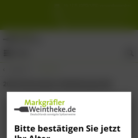
Ab 12 Fl. (DPD/ UPS) versandkostenfrei
innerhalb Deutschlands
Schneller & sicherer Versand ab 6,90 €
Sie erreichen uns unter der Tel: 07621 1685286
Sonnigste Weine Deutschlands!
Aus den südlichsten Spitzenlagen
Menü
Übersicht
Übersicht
2023 Masterpiece Weissburgunder
Bitte bestätigen Sie jetzt