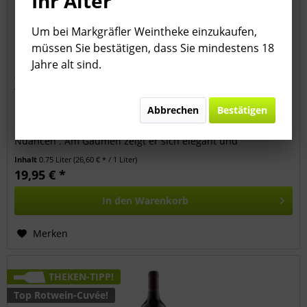
Ihr Alter
Um bei Markgräfler Weintheke einzukaufen,
müssen Sie bestätigen, dass Sie mindestens 18
Jahre alt sind.
2023 Markgräflerland Chardonnay >SW< trocken
-...
2023 Markgräflerland Chardonnay >SW Der Wein besticht
Abbrechen
Bestätigen
durch einen opulenten Duft mit Noten von Vanille, reifer
Birne, gerösteten Haselnüssen und dezenten balsamischen
Nuancen . Am Gaumen zeigt er sich elegant und
mineralisch , wobei die...
Inhalt
0.75 Liter
(26,60 € * / 1 Liter)
19,95 € *
In den
Warenkorb
Merken
THEKEN-TIPP!
Top Rotwein-Cuvée!