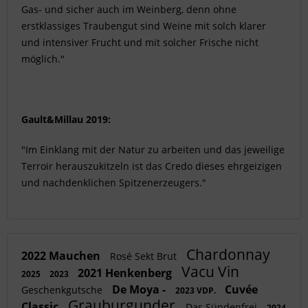
Gas- und sicher auch im Weinberg, denn ohne
erstklassiges Traubengut sind Weine mit solch klarer
und intensiver Frucht und mit solcher Frische nicht
möglich."
Gault&Millau 2019:
"Im Einklang mit der Natur zu arbeiten und das jeweilige
Terroir herauszukitzeln ist das Credo dieses ehrgeizigen
und nachdenklichen Spitzenerzeugers."
Chardonnay
2022 Mauchen
Rosé Sekt Brut
Vacu Vin
2021 Henkenberg
2025
2023
De Moya -
Cuvée
Geschenkgutsche
2023 VDP.
Grauburgunder
Classic
Das Sündenfrei
2024