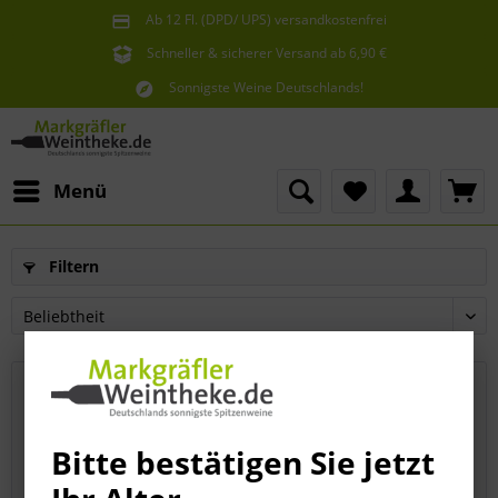
Ab 12 Fl. (DPD/ UPS) versandkostenfrei
innerhalb Deutschlands
Schneller & sicherer Versand ab 6,90 €
Sie erreichen uns unter der Tel: 07621 1685286
Sonnigste Weine Deutschlands!
Aus den südlichsten Spitzenlagen
Menü
Filtern
Bitte bestätigen Sie jetzt