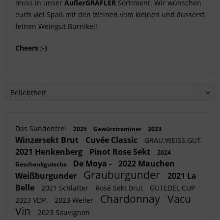
muss in unser
AußerGRÄFLER
Sortiment. Wir wünschen
euch viel Spaß mit den Weinen vom kleinen und äusserst
feinen Weingut Burnikel!
Cheers ;-)
Das Sündenfrei
2025
Gewürztraminer
2023
Winzersekt Brut
Cuvée Classic
GRAU.WEISS.GUT.
2021 Henkenberg
Pinot Rose Sekt
2024
De Moya -
2022 Mauchen
Geschenkgutsche
Grauburgunder
Weißburgunder
2021 La
Belle
2021 Schlatter
Rosé Sekt Brut
GUTEDEL CUP
Chardonnay
Vacu
2023 VDP.
2023 Weiler
Vin
2023 Sauvignon