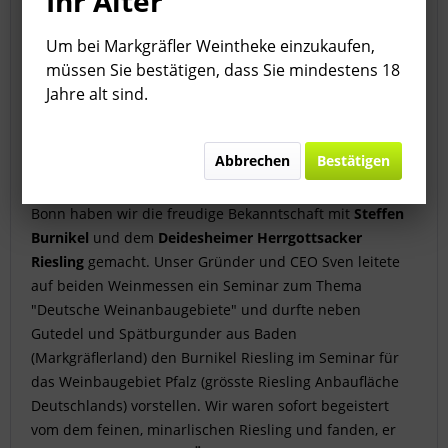
Ihr Alter
Um bei Markgräfler Weintheke einzukaufen,
müssen Sie bestätigen, dass Sie mindestens 18
Jahre alt sind.
Abbrechen
Bestätigen
Auf den Wine&Taste Messen 2019 in Düsseldorf und
Bonn haben wir die freudige Bekanntschaft mit
Steffen
Burnikel
und dem
Deidesheimer Herrgottsacker
Riesling
gemacht. Unser Gründer und CEO Sven leitete
auf beiden Weinmessen ein Seminar zum Thema
"Deutsche Weinanbaugebiete" und durfte neben
Gutedel und Spätburgunder aus Baden
(Markgräflerland) den Burnikel Riesling im Seminar für
das Weinbaugebiet Pfalz (grösste Riesling Anbaufläche
Deutschlands) vorstellen. Wir waren sofort begeistert
vom dem feinen, minarlischen Riesling und fanden, er