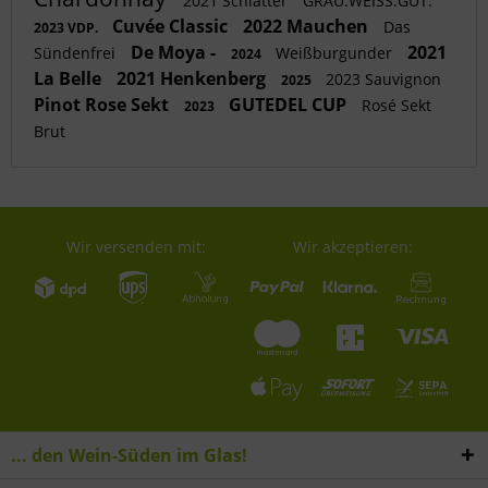
2021 Schlatter
GRAU.WEISS.GUT.
Cuvée Classic
2022 Mauchen
Das
2023 VDP.
De Moya -
2021
Sündenfrei
Weißburgunder
2024
La Belle
2021 Henkenberg
2023 Sauvignon
2025
Pinot Rose Sekt
GUTEDEL CUP
Rosé Sekt
2023
Brut
Wir versenden mit:
Wir akzeptieren:
... den Wein-Süden im Glas!