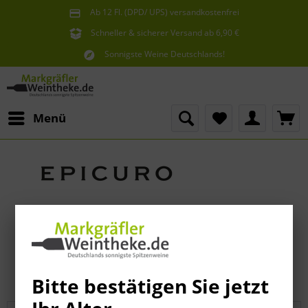
Ab 12 Fl. (DPD/ UPS) versandkostenfrei
innerhalb Deutschlands
Schneller & sicherer Versand ab 6,90 €
Sie erreichen uns unter der Tel: 07621 1685286
Sonnigste Weine Deutschlands!
Aus den südlichsten Spitzenlagen
Menü
Bitte bestätigen Sie jetzt