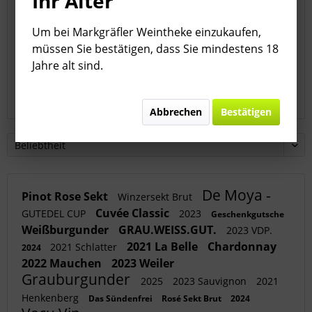
Ihr Alter
Geiler Stoff von Epicuro
Um bei Markgräfler Weintheke einzukaufen,
müssen Sie bestätigen, dass Sie mindestens 18
Jahre alt sind.
Abbrechen
Bestätigen
De Moya -
Pinot Rose Sekt
Winzersekt Brut
Cuvée Classic
GUTEDEL CUP
2023
Geschenkgutsche
Weißburgunder
GRAU.WEISS.GUT.
2023 VDP.
2021 La Belle
Chardonnay
2021 Schlatter
2024
2022 Mauchen
2023 Weiler
Grauburgunder
2025
2023 Sauvignon
2021
Henkenberg
Das Sündenfrei
Rosé Sekt Brut
2024