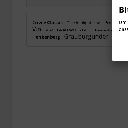
Bi
Um b
Cuvée Classic
Pinot Ros
Geschenkgutsche
Vin
dass
GRAU.WEISS.GUT.
2024
Gewürztraminer
Grauburgunder
Char
Henkenberg