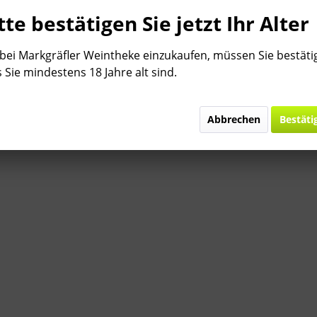
tte bestätigen Sie jetzt Ihr Alter
ei Markgräfler Weintheke einzukaufen, müssen Sie bestäti
e Sekt
2022 Mauchen
2023 Weiler
Rosé Sekt
2022 VDP. Erste
 Sie mindestens 18 Jahre alt sind.
2021 La Belle
2023 Sauvignon
GUTEDEL CUP
2023 VDP.
20
donnay
Das Sündenfrei
Abbrechen
Bestäti