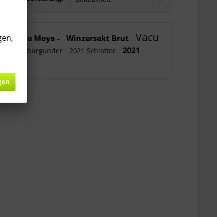
Vacu
gen,
De Moya -
Winzersekt Brut
 Brut
2021
Weißburgunder
2021 Schlatter
25
gen