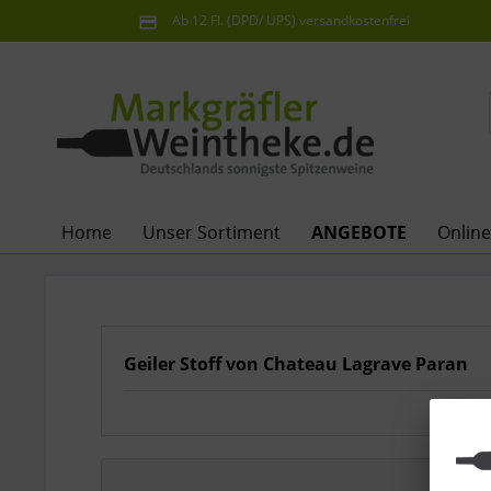
Ab 12 Fl. (DPD/ UPS) versandkostenfrei
innerhalb Deutschlands
Home
Unser Sortiment
ANGEBOTE
Onlin
Geiler Stoff von Chateau Lagrave Paran