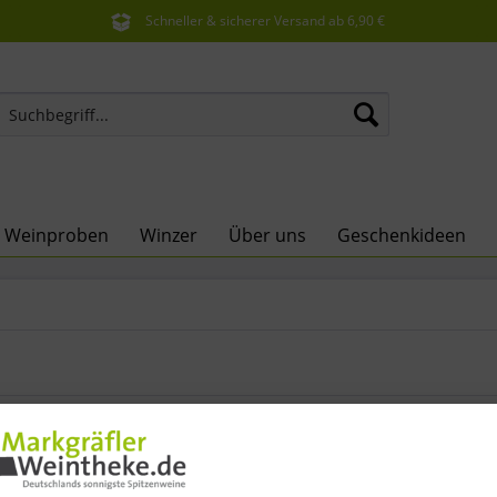
Schneller & sicherer Versand ab 6,90 €
Sie erreichen uns unter der Tel: 07621 1685286
e Weinproben
Winzer
Über uns
Geschenkideen