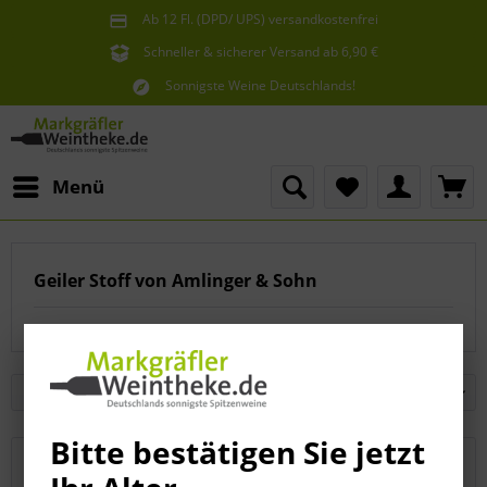
Ab 12 Fl. (DPD/ UPS) versandkostenfrei
innerhalb Deutschlands
Schneller & sicherer Versand ab 6,90 €
Sie erreichen uns unter der Tel: 07621 1685286
Sonnigste Weine Deutschlands!
Aus den südlichsten Spitzenlagen
Menü
Geiler Stoff von Amlinger & Sohn
Bitte bestätigen Sie jetzt
Cuvée Classic
Pinot Rose Sekt
Das Sündenfrei