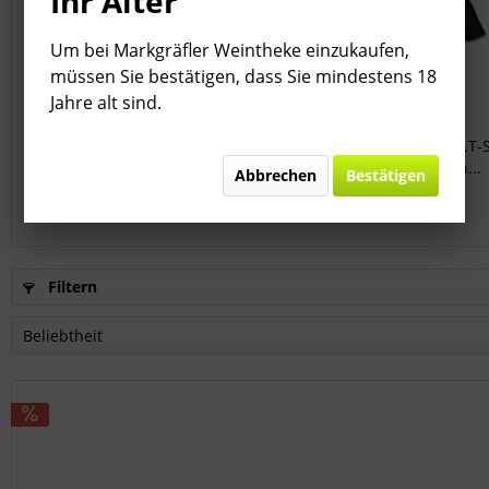
Ihr Alter
Um bei Markgräfler Weintheke einzukaufen,
müssen Sie bestätigen, dass Sie mindestens 18
Jahre alt sind.
Haltinger Sekt Probierpaket 6 x
SCHORLE Wiiss Suur „T-S
0.75l
Classic Edition...
Abbrechen
Bestätigen
Inhalt
4.5 Liter
(13,33 € * / 1 Liter)
Inhalt
1 Stück
59,99 € *
18,90 € *
69,99 € *
Filtern