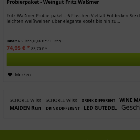
Probierpaket - Weingut Fritz Waßmer
Fritz Waßmer Probierpaket – 6 Flaschen Vielfalt Entdecken Sie 
leichten Weißweinen über elegante Rosés bis hin zu...
Inhalt
4.5 Liter
(16,66 € * / 1 Liter)
74,95 € *
83,70 € *
Merken
WINE M
SCHORLE Wiiss
SCHORLE Wiiss
DRINK DIFFERENT
Gesch
MAIDEN Run
LED GUTEDEL
DRINK DIFFERENT