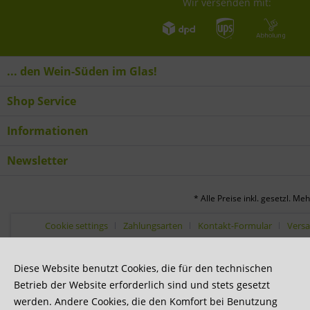
Wir versenden mit:
... den Wein-Süden im Glas!
Shop Service
Informationen
Newsletter
* Alle Preise inkl. gesetzl. Me
Cookie settings
Zahlungsarten
Kontakt-Formular
Vers
Diese Website benutzt Cookies, die für den technischen
Betrieb der Website erforderlich sind und stets gesetzt
werden. Andere Cookies, die den Komfort bei Benutzung