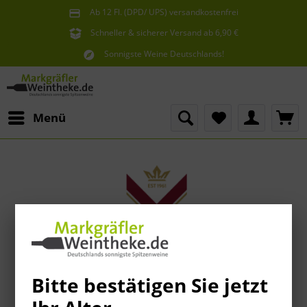
Ab 12 Fl. (DPD/ UPS) versandkostenfrei
innerhalb Deutschlands
Schneller & sicherer Versand ab 6,90 €
Sie erreichen uns unter der Tel: 07621 1685286
Sonnigste Weine Deutschlands!
Aus den südlichsten Spitzenlagen
Menü
Bitte bestätigen Sie jetzt