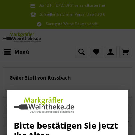
Ab 12 Fl. (DPD/ UPS) versandkostenfrei
innerhalb Deutschlands
Schneller & sicherer Versand ab 6,90 €
Sie erreichen uns unter der Tel: 07621 1685286
Sonnigste Weine Deutschlands!
Aus den südlichsten Spitzenlagen
Menü
Geiler Stoff von Russbach
Filtern
Bitte bestätigen Sie jetzt