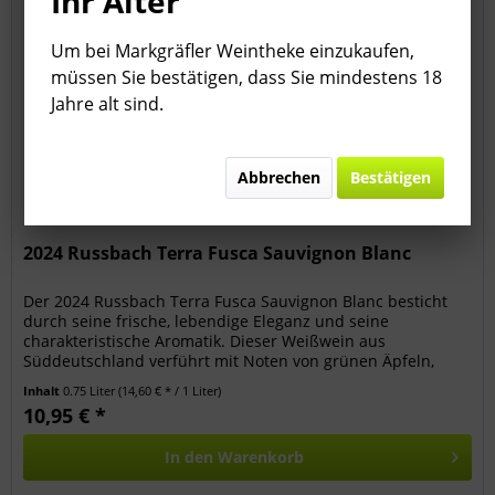
Ihr Alter
Um bei Markgräfler Weintheke einzukaufen,
müssen Sie bestätigen, dass Sie mindestens 18
Jahre alt sind.
Abbrechen
Bestätigen
2024 Russbach Terra Fusca Sauvignon Blanc
Der 2024 Russbach Terra Fusca Sauvignon Blanc besticht
durch seine frische, lebendige Eleganz und seine
charakteristische Aromatik. Dieser Weißwein aus
Süddeutschland verführt mit Noten von grünen Äpfeln,
Zitrusfrüchten und einem Hauch...
Inhalt
0.75 Liter
(14,60 € * / 1 Liter)
10,95 € *
In den
Warenkorb