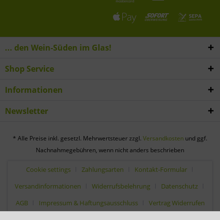
... den Wein-Süden im Glas!
Shop Service
Informationen
Newsletter
* Alle Preise inkl. gesetzl. Mehrwertsteuer zzgl.
Versandkosten
und ggf.
Nachnahmegebühren, wenn nicht anders beschrieben
Cookie settings
Zahlungsarten
Kontakt-Formular
Versandinformationen
Widerrufsbelehrung
Datenschutz
AGB
Impressum & Haftungsausschluss
Vertrag Widerrufen