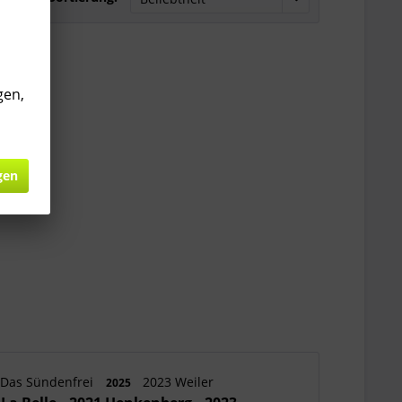
gen,
gen
Das Sündenfrei
2023 Weiler
2025