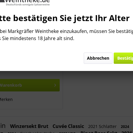
tte bestätigen Sie jetzt Ihr Alter
Verdejo
ei Markgräfler Weintheke einzukaufen, müssen Sie bestäti
 Sie mindestens 18 Jahre alt sind.
gas José Pariente, 47491 La
nien Beschreibung: Farbe:
ohgelb mit grünlichen
Abbrechen
Bestäti
, leicht grasiges Bouquet mit
achelbeeren,...
Liter)
Warenkorb
Merken
Vin
Winzersekt Brut
Cuvée Classic
2021 Schlatter
2024