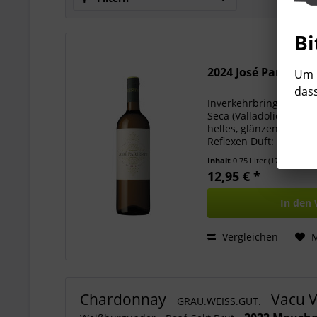
Bi
2024 José Pariente 
Um b
dass
Inverkehrbringer: Bode
Seca (Valladolid), Spa
helles, glänzendes Str
Reflexen Duft: duftiges
frischen Aromen von St
Inhalt
0.75 Liter
(17,27 € * / 1 
12,95 € *
In den
Vergleichen
Chardonnay
Vacu 
GRAU.WEISS.GUT.