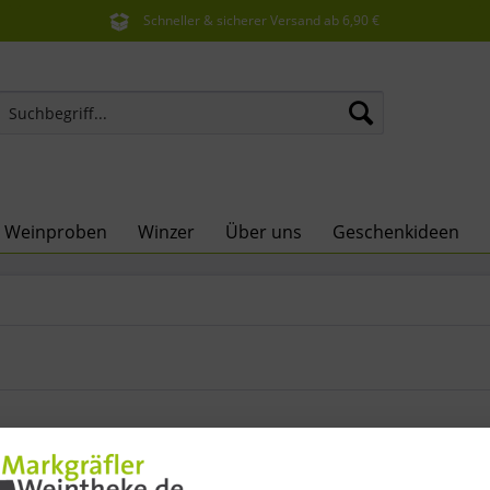
Schneller & sicherer Versand ab 6,90 €
Sie erreichen uns unter der Tel: 07621 1685286
e Weinproben
Winzer
Über uns
Geschenkideen