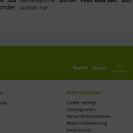
en
Pinot Rose Sekt
2021
Geschenkgutsche
2024
2023 VDP.
under
GUTEDEL CUP
ce
Informationen
ular
Cookie settings
Zahlungsarten
Versandinformationen
Widerrufsbelehrung
Datenschutz