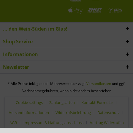
... den Wein-Süden im Glas!
Shop Service
Informationen
Newsletter
* Alle Preise inkl. gesetzl. Mehrwertsteuer zzgl.
Versandkosten
und ggf.
Nachnahmegebühren, wenn nicht anders beschrieben
Cookie settings
Zahlungsarten
Kontakt-Formular
Versandinformationen
Widerrufsbelehrung
Datenschutz
AGB
Impressum & Haftungsausschluss
Vertrag Widerrufen