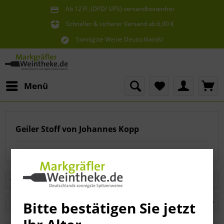
Ab 12 Fl. (DPD/ UPS) versandkostenfrei
innerhalb Deutschlands
Schneller & sicherer Versand ab 6,90 €
Sie erreichen uns unter der Tel: 07621 1685286
Sonnigste Weine Deutschlands!
Aus den südlichsten Spitzenlagen
Menü
Geiler Stoff von Johannes Kopp
Filtern
Bitte bestätigen Sie jetzt