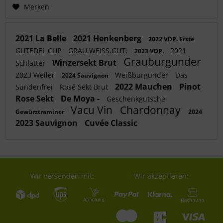
Merken
2021 La Belle
2021 Henkenberg
2022 VDP. Erste
GUTEDEL CUP
GRAU.WEISS.GUT.
2021
2023 VDP.
Grauburgunder
Winzersekt Brut
Schlatter
2023 Weiler
Weißburgunder
Das
2024 Sauvignon
2022 Mauchen
Pinot
Sündenfrei
Rosé Sekt Brut
Rose Sekt
De Moya -
Geschenkgutsche
Vacu Vin
Chardonnay
Gewürztraminer
2024
2023 Sauvignon
Cuvée Classic
Wir versenden mit:
Wir akzeptieren: