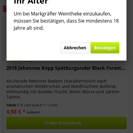
Ihr Alter
Um bei Markgräfler Weintheke einzukaufen,
müssen Sie bestätigen, dass Sie mindestens 18
Jahre alt sind.
Abbrechen
Bestätigen
2018 Johannes Kopp Spätburgunder Black Forest...
Als Parade-Rebsorte Badens charakteristisch nach
aromatischen Wildkirschen und Waldfrüchten duftend.
Vollmundig mit dunkler Frucht, feiner Würze und zartem
Tannin.
Inhalt
0.75 Liter
(6,64 € * / 1 Liter)
4,98 € *
9,95 € *
In den
Warenkorb